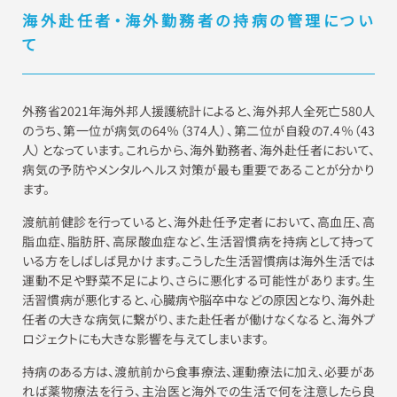
海外赴任者・海外勤務者の持病の管理につい
て
外務省2021年海外邦人援護統計によると、海外邦人全死亡580人
のうち、第一位が病気の64％（374人）、第二位が自殺の7.4％（43
人）となっています。これらから、海外勤務者、海外赴任者において、
病気の予防やメンタルヘルス対策が最も重要であることが分かり
ます。
渡航前健診を行っていると、海外赴任予定者において、高血圧、高
脂血症、脂肪肝、高尿酸血症など、生活習慣病を持病として持って
いる方をしばしば見かけます。こうした生活習慣病は海外生活では
運動不足や野菜不足により、さらに悪化する可能性があります。生
活習慣病が悪化すると、心臓病や脳卒中などの原因となり、海外赴
任者の大きな病気に繋がり、また赴任者が働けなくなると、海外プ
ロジェクトにも大きな影響を与えてしまいます。
持病のある方は、渡航前から食事療法、運動療法に加え、必要があ
れば薬物療法を行う、主治医と海外での生活で何を注意したら良